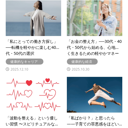
「私にとっての働き方探し」
「お金の整え方」──30代・40
──転機を軽やかに楽しむ40
代・50代から始める、心地よ
代・50代の選択
く生きるための軽やかマネー
健康的なキャリア
健康的な経済
2025.12.10
2025.10.30
「波動を整える」という優し
「私ばかり？」と思ったら
い習慣 〜スピリチュアルな視
——子育ての罪悪感をほどい