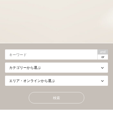
and
or