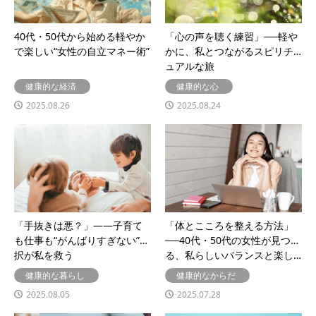
40代・50代から始める軽やか
「心の声を聴く練習」──軽や
で楽しい“女性の自立マネー術”
かに、私とつながるスピリチ
ュアルな旅
健康的な経済
健康的な心
2025.08.26
2025.08.24
「手抜きは悪？」——子育て
「体とこころを整える方法」
も仕事も“がんばりすぎない”選
──40代・50代の女性が見つけ
択が私を救う
る、私らしいバランスと楽し…
健康的な暮らし
健康的なからだ
2025.08.05
2025.07.28